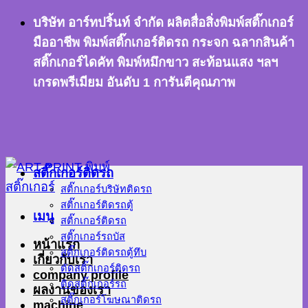
ข้าม
บริษัท อาร์ทปริ้นท์ จำกัด ผลิตสื่อสิ่งพิมพ์สติ๊กเกอร์
ไป
มืออาชีพ พิมพ์สติ๊กเกอร์ติดรถ กระจก ฉลากสินค้า
ยัง
สติ๊กเกอร์ไดคัท พิมพ์หมึกขาว สะท้อนแสง ฯลฯ
เนื้อหา
เกรดพรีเมียม อันดับ 1 การันตีคุณภาพ
สติ๊กเกอร์ติดรถ
สติ๊กเกอร์บริษัทติดรถ
สติ๊กเกอร์ติดรถตู้
เมนู
สติ๊กเกอร์ติดรถ
สติ๊กเกอร์รถบัส
หน้าแรก
สติ๊กเกอร์ติดรถตู้ทึบ
เกี่ยวกับเรา
ตัดสติ๊กเกอร์ติดรถ
company profile
ติดสติ๊กเกอร์รถ
ผลงานของเรา
สติ๊กเกอร์โฆษณาติดรถ
machine