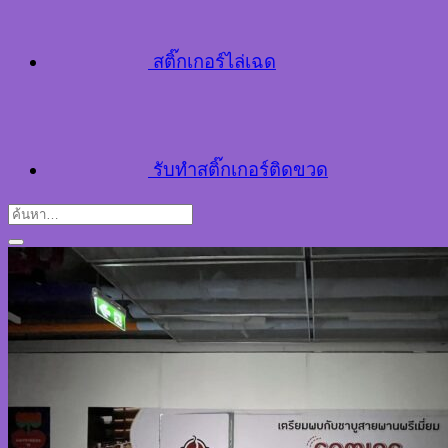
สติ๊กเกอร์ไล่เฉด
รับทำสติ๊กเกอร์ติดขวด