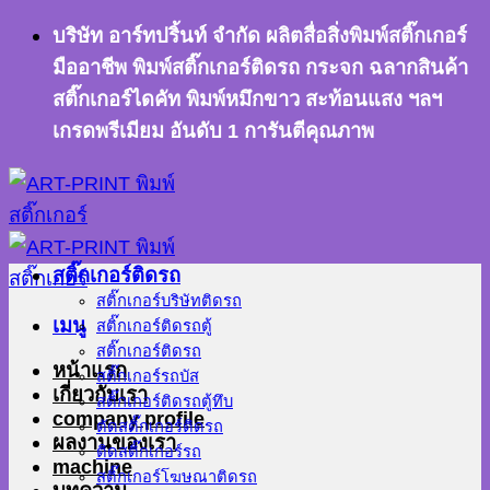
ข้าม
บริษัท อาร์ทปริ้นท์ จำกัด ผลิตสื่อสิ่งพิมพ์สติ๊กเกอร์
ไป
มืออาชีพ พิมพ์สติ๊กเกอร์ติดรถ กระจก ฉลากสินค้า
ยัง
สติ๊กเกอร์ไดคัท พิมพ์หมึกขาว สะท้อนแสง ฯลฯ
เนื้อหา
เกรดพรีเมียม อันดับ 1 การันตีคุณภาพ
สติ๊กเกอร์ติดรถ
สติ๊กเกอร์บริษัทติดรถ
เมนู
สติ๊กเกอร์ติดรถตู้
สติ๊กเกอร์ติดรถ
หน้าแรก
สติ๊กเกอร์รถบัส
เกี่ยวกับเรา
สติ๊กเกอร์ติดรถตู้ทึบ
company profile
ตัดสติ๊กเกอร์ติดรถ
ผลงานของเรา
ติดสติ๊กเกอร์รถ
machine
สติ๊กเกอร์โฆษณาติดรถ