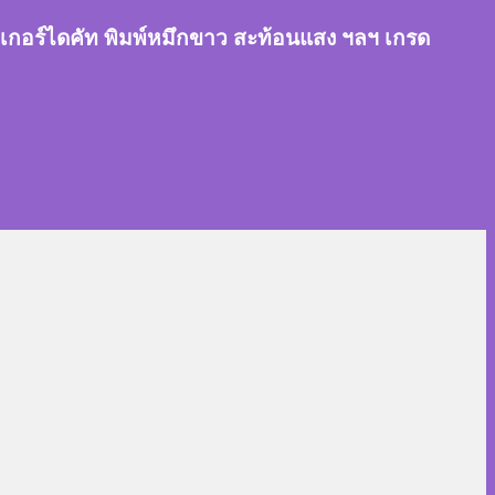
สติ๊กเกอร์ไดคัท พิมพ์หมึกขาว สะท้อนแสง ฯลฯ เกรด