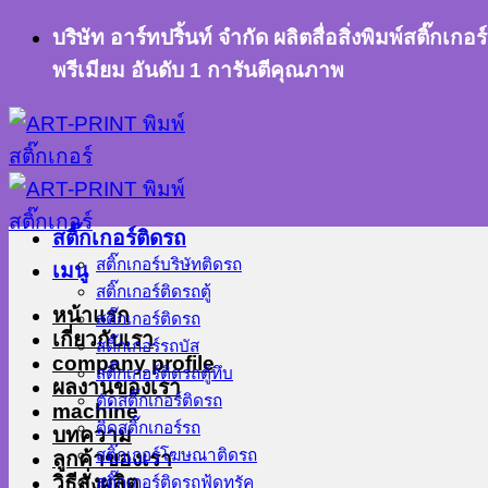
ข้าม
บริษัท อาร์ทปริ้นท์ จำกัด ผลิตสื่อสิ่งพิมพ์สติ๊
ไป
พรีเมียม อันดับ 1 การันตีคุณภาพ
ยัง
เนื้อหา
สติ๊กเกอร์ติดรถ
สติ๊กเกอร์บริษัทติดรถ
เมนู
สติ๊กเกอร์ติดรถตู้
หน้าแรก
สติ๊กเกอร์ติดรถ
เกี่ยวกับเรา
สติ๊กเกอร์รถบัส
company profile
สติ๊กเกอร์ติดรถตู้ทึบ
ผลงานของเรา
ตัดสติ๊กเกอร์ติดรถ
machine
ติดสติ๊กเกอร์รถ
บทความ
สติ๊กเกอร์โฆษณาติดรถ
ลูกค้าของเรา
วิธีสั่งผลิต
สติ๊กเกอร์ติดรถฟู้ดทรัค