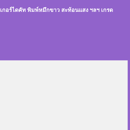
สติ๊กเกอร์ไดคัท พิมพ์หมึกขาว สะท้อนแสง ฯลฯ เกรด