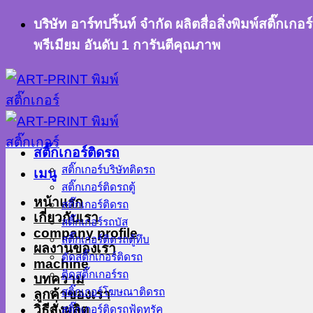
ข้าม
บริษัท อาร์ทปริ้นท์ จำกัด ผลิตสื่อสิ่งพิมพ์สติ๊
ไป
พรีเมียม อันดับ 1 การันตีคุณภาพ
ยัง
เนื้อหา
สติ๊กเกอร์ติดรถ
สติ๊กเกอร์บริษัทติดรถ
เมนู
สติ๊กเกอร์ติดรถตู้
หน้าแรก
สติ๊กเกอร์ติดรถ
เกี่ยวกับเรา
สติ๊กเกอร์รถบัส
company profile
สติ๊กเกอร์ติดรถตู้ทึบ
ผลงานของเรา
ตัดสติ๊กเกอร์ติดรถ
machine
ติดสติ๊กเกอร์รถ
บทความ
สติ๊กเกอร์โฆษณาติดรถ
ลูกค้าของเรา
วิธีสั่งผลิต
สติ๊กเกอร์ติดรถฟู้ดทรัค