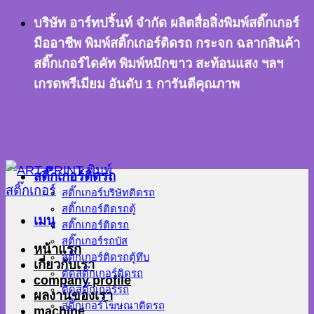
ข้าม
บริษัท อาร์ทปริ้นท์ จำกัด ผลิตสื่อสิ่งพิมพ์สติ๊กเกอร์
ไป
มืออาชีพ พิมพ์สติ๊กเกอร์ติดรถ กระจก ฉลากสินค้า
ยัง
สติ๊กเกอร์ไดคัท พิมพ์หมึกขาว สะท้อนแสง ฯลฯ
เนื้อหา
เกรดพรีเมียม อันดับ 1 การันตีคุณภาพ
สติ๊กเกอร์ติดรถ
สติ๊กเกอร์บริษัทติดรถ
สติ๊กเกอร์ติดรถตู้
เมนู
สติ๊กเกอร์ติดรถ
สติ๊กเกอร์รถบัส
หน้าแรก
สติ๊กเกอร์ติดรถตู้ทึบ
เกี่ยวกับเรา
ตัดสติ๊กเกอร์ติดรถ
company profile
ติดสติ๊กเกอร์รถ
ผลงานของเรา
สติ๊กเกอร์โฆษณาติดรถ
machine