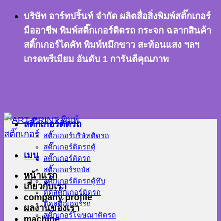
ข้าม
บริษัท อาร์ทปริ้นท์ จำกัด ผลิตสื่อสิ่งพิมพ์สติ๊กเกอร์
ไป
มืออาชีพ พิมพ์สติ๊กเกอร์ติดรถ กระจก ฉลากสินค้า
ยัง
สติ๊กเกอร์ไดคัท พิมพ์หมึกขาว สะท้อนแสง ฯลฯ
เนื้อหา
เกรดพรีเมียม อันดับ 1 การันตีคุณภาพ
สติ๊กเกอร์ติดรถ
สติ๊กเกอร์บริษัทติดรถ
สติ๊กเกอร์ติดรถตู้
เมนู
สติ๊กเกอร์ติดรถ
สติ๊กเกอร์รถบัส
หน้าแรก
สติ๊กเกอร์ติดรถตู้ทึบ
เกี่ยวกับเรา
ตัดสติ๊กเกอร์ติดรถ
company profile
ติดสติ๊กเกอร์รถ
ผลงานของเรา
สติ๊กเกอร์โฆษณาติดรถ
machine