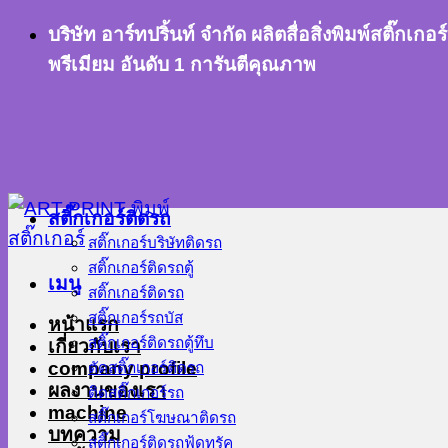
ข้าม
บริษัท อาร์ทปริ้นท์ จำกัด ผลิตสื่อสิ่งพิมพ์สติ๊
ไป
พรีเมียม อันดับ 1 การันตีคุณภาพ
ยัง
เนื้อหา
สติ๊กเกอร์ติดรถ
สติ๊กเกอร์บริษัทติดรถ
สติ๊กเกอร์ติดรถตู้
เมนู
สติ๊กเกอร์ติดรถ
สติ๊กเกอร์รถบัส
หน้าแรก
สติ๊กเกอร์ติดรถตู้ทึบ
เกี่ยวกับเรา
company profile
ตัดสติ๊กเกอร์ติดรถ
ผลงานของเรา
ติดสติ๊กเกอร์รถ
machine
สติ๊กเกอร์โฆษณาติดรถ
บทความ
สติ๊กเกอร์ติดรถฟู้ดทรัค