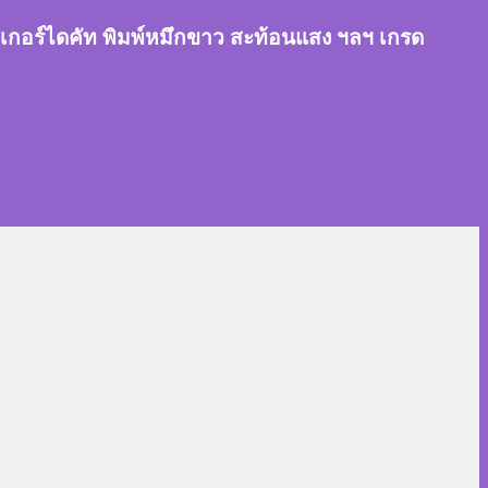
สติ๊กเกอร์ไดคัท พิมพ์หมึกขาว สะท้อนแสง ฯลฯ เกรด