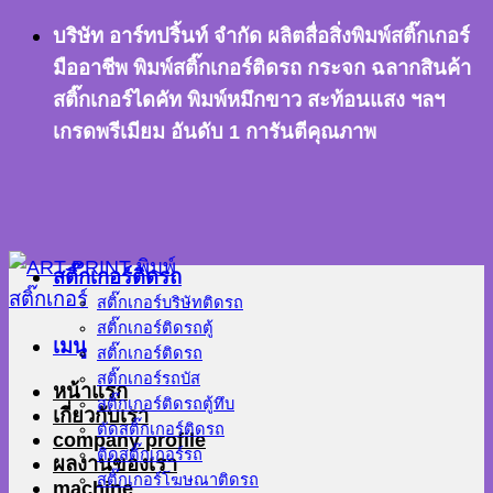
ข้าม
บริษัท อาร์ทปริ้นท์ จำกัด ผลิตสื่อสิ่งพิมพ์สติ๊กเกอร์
ไป
มืออาชีพ พิมพ์สติ๊กเกอร์ติดรถ กระจก ฉลากสินค้า
ยัง
สติ๊กเกอร์ไดคัท พิมพ์หมึกขาว สะท้อนแสง ฯลฯ
เนื้อหา
เกรดพรีเมียม อันดับ 1 การันตีคุณภาพ
สติ๊กเกอร์ติดรถ
สติ๊กเกอร์บริษัทติดรถ
สติ๊กเกอร์ติดรถตู้
เมนู
สติ๊กเกอร์ติดรถ
สติ๊กเกอร์รถบัส
หน้าแรก
สติ๊กเกอร์ติดรถตู้ทึบ
เกี่ยวกับเรา
ตัดสติ๊กเกอร์ติดรถ
company profile
ติดสติ๊กเกอร์รถ
ผลงานของเรา
สติ๊กเกอร์โฆษณาติดรถ
machine