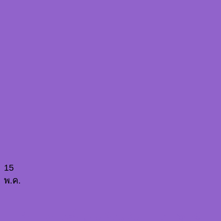
15
พ.ค.
ร้านทำสติ๊กเกอร์สะท้อนแสง พิมพ์