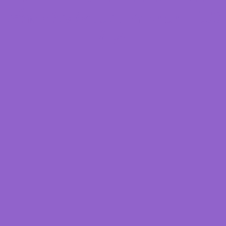
สติ๊กเกอร์สะท้อนแสง BY Artprint ไม่มี
ขั้นต่ำ