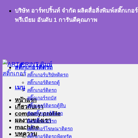
ข้าม
บริษัท อาร์ทปริ้นท์ จำกัด ผลิตสื่อสิ่งพิมพ์สติ๊
ไป
พรีเมียม อันดับ 1 การันตีคุณภาพ
ยัง
เนื้อหา
สติ๊กเกอร์ติดรถ
สติ๊กเกอร์บริษัทติดรถ
สติ๊กเกอร์ติดรถตู้
เมนู
สติ๊กเกอร์ติดรถ
สติ๊กเกอร์รถบัส
หน้าแรก
สติ๊กเกอร์ติดรถตู้ทึบ
เกี่ยวกับเรา
company profile
ตัดสติ๊กเกอร์ติดรถ
ผลงานของเรา
ติดสติ๊กเกอร์รถ
machine
สติ๊กเกอร์โฆษณาติดรถ
บทความ
สติ๊กเกอร์ติดรถฟู้ดทรัค