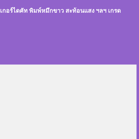
สติ๊กเกอร์ไดคัท พิมพ์หมึกขาว สะท้อนแสง ฯลฯ เกรด