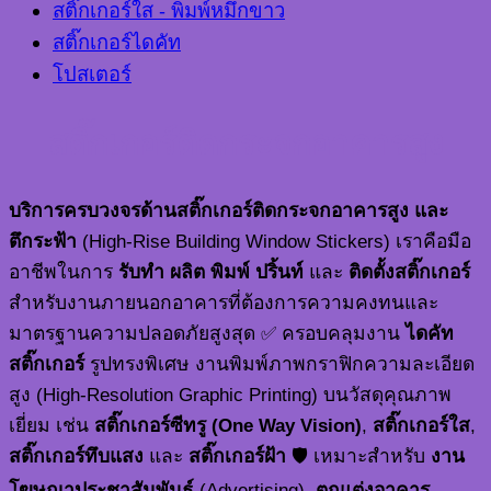
สติ๊กเกอร์ใส - พิมพ์หมึกขาว
สติ๊กเกอร์ไดคัท
โปสเตอร์
สติ๊กเกอร์ติดกระจกอาคารสูง
บริการครบวงจรด้านสติ๊กเกอร์ติดกระจกอาคารสูง และ
ตึกระฟ้า
(High-Rise Building Window Stickers) เราคือมือ
อาชีพในการ
รับทำ ผลิต พิมพ์ ปริ้นท์
และ
ติดตั้งสติ๊กเกอร์
สำหรับงานภายนอกอาคารที่ต้องการความคงทนและ
มาตรฐานความปลอดภัยสูงสุด ✅ ครอบคลุมงาน
ไดคัท
สติ๊กเกอร์
รูปทรงพิเศษ งานพิมพ์ภาพกราฟิกความละเอียด
สูง (High-Resolution Graphic Printing) บนวัสดุคุณภาพ
เยี่ยม เช่น
สติ๊กเกอร์ซีทรู (One Way Vision)
,
สติ๊กเกอร์ใส
,
สติ๊กเกอร์ทึบแสง
และ
สติ๊กเกอร์ฝ้า
🛡️ เหมาะสำหรับ
งาน
โฆษณาประชาสัมพันธ์
(Advertising),
ตกแต่งอาคาร