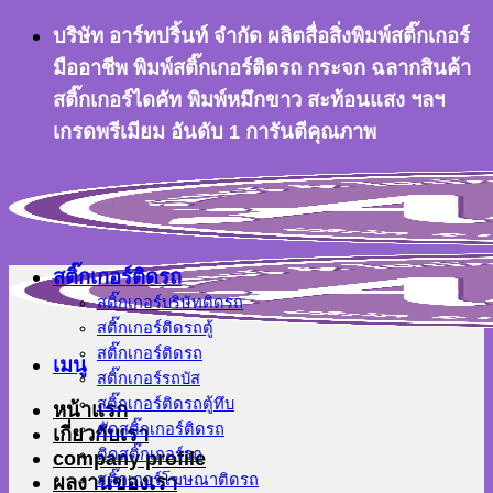
ข้าม
บริษัท อาร์ทปริ้นท์ จำกัด ผลิตสื่อสิ่งพิมพ์สติ๊กเกอร์
ไป
มืออาชีพ พิมพ์สติ๊กเกอร์ติดรถ กระจก ฉลากสินค้า
ยัง
สติ๊กเกอร์ไดคัท พิมพ์หมึกขาว สะท้อนแสง ฯลฯ
เนื้อหา
เกรดพรีเมียม อันดับ 1 การันตีคุณภาพ
สติ๊กเกอร์ติดรถ
สติ๊กเกอร์บริษัทติดรถ
สติ๊กเกอร์ติดรถตู้
สติ๊กเกอร์ติดรถ
เมนู
สติ๊กเกอร์รถบัส
สติ๊กเกอร์ติดรถตู้ทึบ
หน้าแรก
ตัดสติ๊กเกอร์ติดรถ
เกี่ยวกับเรา
ติดสติ๊กเกอร์รถ
company profile
ผลงานของเรา
สติ๊กเกอร์โฆษณาติดรถ