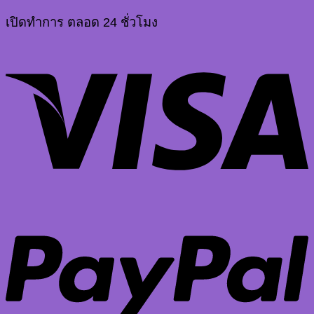
เปิดทำการ ตลอด 24 ชั่วโมง
V