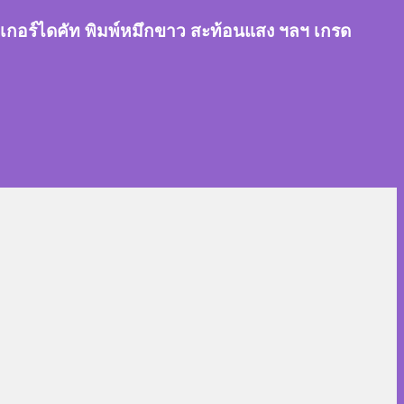
สติ๊กเกอร์ไดคัท พิมพ์หมึกขาว สะท้อนแสง ฯลฯ เกรด