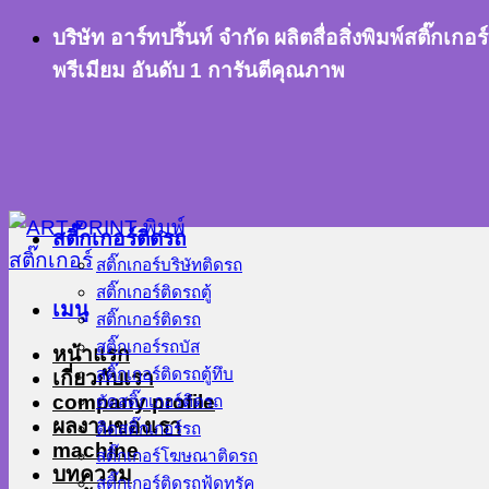
ข้าม
บริษัท อาร์ทปริ้นท์ จำกัด ผลิตสื่อสิ่งพิมพ์สติ๊
ไป
พรีเมียม อันดับ 1 การันตีคุณภาพ
ยัง
เนื้อหา
สติ๊กเกอร์ติดรถ
สติ๊กเกอร์บริษัทติดรถ
สติ๊กเกอร์ติดรถตู้
เมนู
สติ๊กเกอร์ติดรถ
สติ๊กเกอร์รถบัส
หน้าแรก
สติ๊กเกอร์ติดรถตู้ทึบ
เกี่ยวกับเรา
company profile
ตัดสติ๊กเกอร์ติดรถ
ผลงานของเรา
ติดสติ๊กเกอร์รถ
machine
สติ๊กเกอร์โฆษณาติดรถ
บทความ
สติ๊กเกอร์ติดรถฟู้ดทรัค