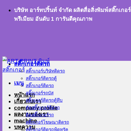
ข้าม
บริษัท อาร์ทปริ้นท์ จำกัด ผลิตสื่อสิ่งพิมพ์สติ๊
ไป
พรีเมียม อันดับ 1 การันตีคุณภาพ
ยัง
เนื้อหา
สติ๊กเกอร์ติดรถ
สติ๊กเกอร์บริษัทติดรถ
สติ๊กเกอร์ติดรถตู้
เมนู
สติ๊กเกอร์ติดรถ
สติ๊กเกอร์รถบัส
หน้าแรก
สติ๊กเกอร์ติดรถตู้ทึบ
เกี่ยวกับเรา
company profile
ตัดสติ๊กเกอร์ติดรถ
ผลงานของเรา
ติดสติ๊กเกอร์รถ
machine
สติ๊กเกอร์โฆษณาติดรถ
บทความ
สติ๊กเกอร์ติดรถฟู้ดทรัค