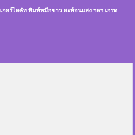
สติ๊กเกอร์ไดคัท พิมพ์หมึกขาว สะท้อนแสง ฯลฯ เกรด