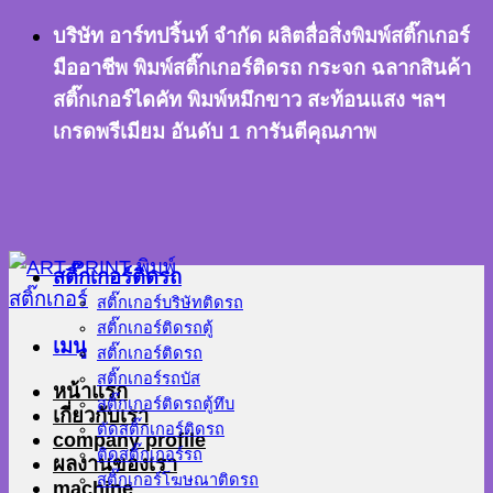
ข้าม
บริษัท อาร์ทปริ้นท์ จำกัด ผลิตสื่อสิ่งพิมพ์สติ๊กเกอร์
ไป
มืออาชีพ พิมพ์สติ๊กเกอร์ติดรถ กระจก ฉลากสินค้า
ยัง
สติ๊กเกอร์ไดคัท พิมพ์หมึกขาว สะท้อนแสง ฯลฯ
เนื้อหา
เกรดพรีเมียม อันดับ 1 การันตีคุณภาพ
สติ๊กเกอร์ติดรถ
สติ๊กเกอร์บริษัทติดรถ
สติ๊กเกอร์ติดรถตู้
เมนู
สติ๊กเกอร์ติดรถ
สติ๊กเกอร์รถบัส
หน้าแรก
สติ๊กเกอร์ติดรถตู้ทึบ
เกี่ยวกับเรา
ตัดสติ๊กเกอร์ติดรถ
company profile
ติดสติ๊กเกอร์รถ
ผลงานของเรา
สติ๊กเกอร์โฆษณาติดรถ
machine