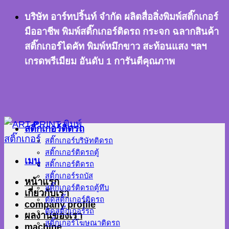
ข้าม
บริษัท อาร์ทปริ้นท์ จำกัด ผลิตสื่อสิ่งพิมพ์สติ๊กเกอร์
ไป
มืออาชีพ พิมพ์สติ๊กเกอร์ติดรถ กระจก ฉลากสินค้า
ยัง
สติ๊กเกอร์ไดคัท พิมพ์หมึกขาว สะท้อนแสง ฯลฯ
เนื้อหา
เกรดพรีเมียม อันดับ 1 การันตีคุณภาพ
สติ๊กเกอร์ติดรถ
สติ๊กเกอร์บริษัทติดรถ
สติ๊กเกอร์ติดรถตู้
เมนู
สติ๊กเกอร์ติดรถ
สติ๊กเกอร์รถบัส
หน้าแรก
สติ๊กเกอร์ติดรถตู้ทึบ
เกี่ยวกับเรา
ตัดสติ๊กเกอร์ติดรถ
company profile
ติดสติ๊กเกอร์รถ
ผลงานของเรา
สติ๊กเกอร์โฆษณาติดรถ
machine