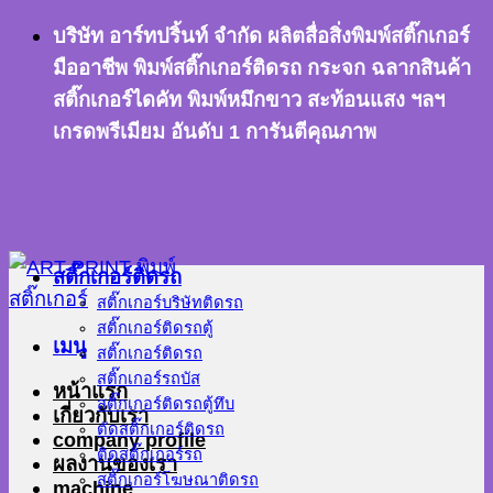
ข้าม
บริษัท อาร์ทปริ้นท์ จำกัด ผลิตสื่อสิ่งพิมพ์สติ๊กเกอร์
ไป
มืออาชีพ พิมพ์สติ๊กเกอร์ติดรถ กระจก ฉลากสินค้า
ยัง
สติ๊กเกอร์ไดคัท พิมพ์หมึกขาว สะท้อนแสง ฯลฯ
เนื้อหา
เกรดพรีเมียม อันดับ 1 การันตีคุณภาพ
สติ๊กเกอร์ติดรถ
สติ๊กเกอร์บริษัทติดรถ
สติ๊กเกอร์ติดรถตู้
เมนู
สติ๊กเกอร์ติดรถ
สติ๊กเกอร์รถบัส
หน้าแรก
สติ๊กเกอร์ติดรถตู้ทึบ
เกี่ยวกับเรา
ตัดสติ๊กเกอร์ติดรถ
company profile
ติดสติ๊กเกอร์รถ
ผลงานของเรา
สติ๊กเกอร์โฆษณาติดรถ
machine