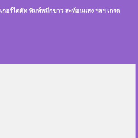
สติ๊กเกอร์ไดคัท พิมพ์หมึกขาว สะท้อนแสง ฯลฯ เกรด