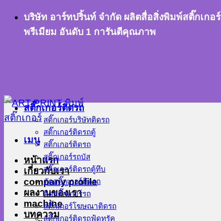
ข้าม
บริษัท อาร์ทปริ้นท์ จำกัด ผลิตสื่อสิ่งพิมพ์สติ๊
ไป
พรีเมียม อันดับ 1 การันตีคุณภาพ
ยัง
เนื้อหา
สติ๊กเกอร์ติดรถ
สติ๊กเกอร์บริษัทติดรถ
สติ๊กเกอร์ติดรถตู้
เมนู
สติ๊กเกอร์ติดรถ
สติ๊กเกอร์รถบัส
หน้าแรก
สติ๊กเกอร์ติดรถตู้ทึบ
เกี่ยวกับเรา
company profile
ตัดสติ๊กเกอร์ติดรถ
ผลงานของเรา
ติดสติ๊กเกอร์รถ
machine
สติ๊กเกอร์โฆษณาติดรถ
บทความ
สติ๊กเกอร์ติดรถฟู้ดทรัค