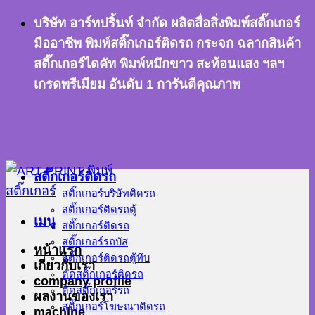
ข้าม
บริษัท อาร์ทปริ้นท์ จำกัด ผลิตสื่อสิ่งพิมพ์สติ๊กเกอร์
ไป
มืออาชีพ พิมพ์สติ๊กเกอร์ติดรถ กระจก ฉลากสินค้า
ยัง
สติ๊กเกอร์ไดคัท พิมพ์หมึกขาว สะท้อนแสง ฯลฯ
เนื้อหา
เกรดพรีเมียม อันดับ 1 การันตีคุณภาพ
สติ๊กเกอร์ติดรถ
สติ๊กเกอร์บริษัทติดรถ
สติ๊กเกอร์ติดรถตู้
เมนู
สติ๊กเกอร์ติดรถ
สติ๊กเกอร์รถบัส
หน้าแรก
สติ๊กเกอร์ติดรถตู้ทึบ
เกี่ยวกับเรา
ตัดสติ๊กเกอร์ติดรถ
company profile
ติดสติ๊กเกอร์รถ
ผลงานของเรา
สติ๊กเกอร์โฆษณาติดรถ
machine