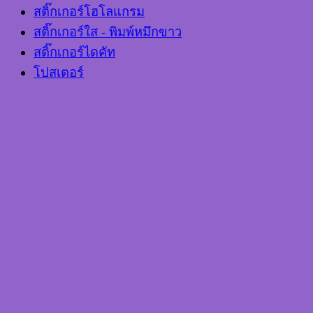
สติ๊กเกอร์โฮโลแกรม
สติ๊กเกอร์ใส - พิมพ์หมึกขาว
สติ๊กเกอร์ไดคัท
โปสเตอร์