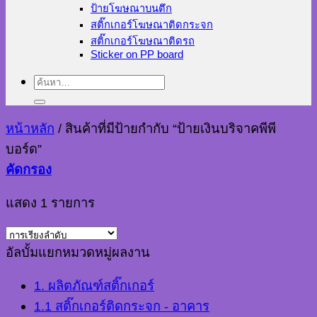
ป้ายโฆษณาบนตึก
สติ๊กเกอร์โฆษณาติดกระจก
สติ๊กเกอร์โฆษณาติดรถ
Sticker on PP board
ค้นหา:
หน้าหลัก
/
สินค้าที่มีป้ายกำกับ “ป้ายเงินบริจาคพีพี
บอร์ด”
คัดกรอง
แสดง 1 รายการ
อัลบั้มแยกหมวดหมู่ผลงาน
1. ผลิตภัณฑ์สติ๊กเกอร์
1.1 สติ๊กเกอร์ติดกระจก - อาคาร