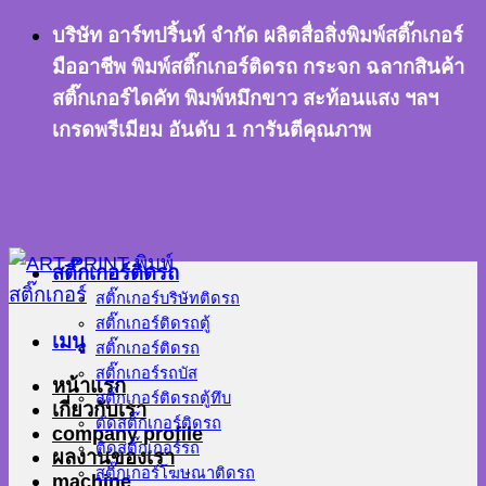
ข้าม
บริษัท อาร์ทปริ้นท์ จำกัด ผลิตสื่อสิ่งพิมพ์สติ๊กเกอร์
ไป
มืออาชีพ พิมพ์สติ๊กเกอร์ติดรถ กระจก ฉลากสินค้า
ยัง
สติ๊กเกอร์ไดคัท พิมพ์หมึกขาว สะท้อนแสง ฯลฯ
เนื้อหา
เกรดพรีเมียม อันดับ 1 การันตีคุณภาพ
สติ๊กเกอร์ติดรถ
สติ๊กเกอร์บริษัทติดรถ
สติ๊กเกอร์ติดรถตู้
เมนู
สติ๊กเกอร์ติดรถ
สติ๊กเกอร์รถบัส
หน้าแรก
สติ๊กเกอร์ติดรถตู้ทึบ
เกี่ยวกับเรา
ตัดสติ๊กเกอร์ติดรถ
company profile
ติดสติ๊กเกอร์รถ
ผลงานของเรา
สติ๊กเกอร์โฆษณาติดรถ
machine