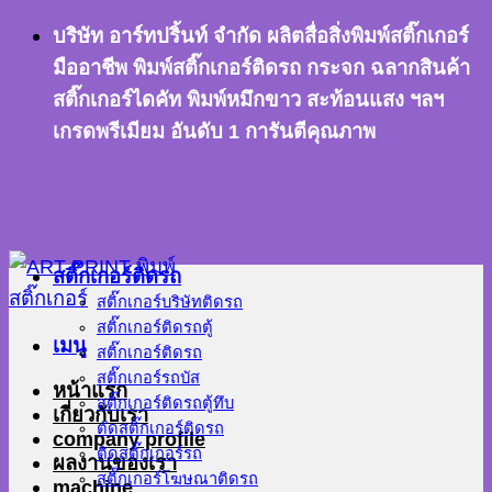
ข้าม
บริษัท อาร์ทปริ้นท์ จำกัด ผลิตสื่อสิ่งพิมพ์สติ๊กเกอร์
ไป
มืออาชีพ พิมพ์สติ๊กเกอร์ติดรถ กระจก ฉลากสินค้า
ยัง
สติ๊กเกอร์ไดคัท พิมพ์หมึกขาว สะท้อนแสง ฯลฯ
เนื้อหา
เกรดพรีเมียม อันดับ 1 การันตีคุณภาพ
สติ๊กเกอร์ติดรถ
สติ๊กเกอร์บริษัทติดรถ
สติ๊กเกอร์ติดรถตู้
เมนู
สติ๊กเกอร์ติดรถ
สติ๊กเกอร์รถบัส
หน้าแรก
สติ๊กเกอร์ติดรถตู้ทึบ
เกี่ยวกับเรา
ตัดสติ๊กเกอร์ติดรถ
company profile
ติดสติ๊กเกอร์รถ
ผลงานของเรา
สติ๊กเกอร์โฆษณาติดรถ
machine