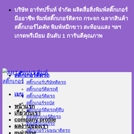
ข้าม
บริษัท อาร์ทปริ้นท์ จำกัด ผลิตสื่อสิ่งพิมพ์สติ๊กเกอร์
ไป
มืออาชีพ พิมพ์สติ๊กเกอร์ติดรถ กระจก ฉลากสินค้า
ยัง
สติ๊กเกอร์ไดคัท พิมพ์หมึกขาว สะท้อนแสง ฯลฯ
เนื้อหา
เกรดพรีเมียม อันดับ 1 การันตีคุณภาพ
สติ๊กเกอร์ติดรถ
สติ๊กเกอร์บริษัทติดรถ
สติ๊กเกอร์ติดรถตู้
เมนู
สติ๊กเกอร์ติดรถ
สติ๊กเกอร์รถบัส
หน้าแรก
สติ๊กเกอร์ติดรถตู้ทึบ
เกี่ยวกับเรา
ตัดสติ๊กเกอร์ติดรถ
company profile
ติดสติ๊กเกอร์รถ
ผลงานของเรา
สติ๊กเกอร์โฆษณาติดรถ
machine