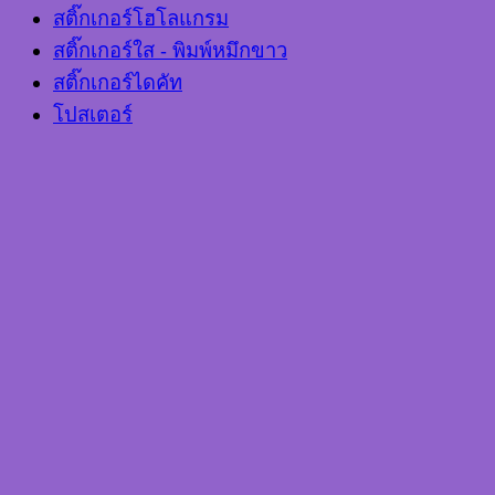
สติ๊กเกอร์โฮโลแกรม
สติ๊กเกอร์ใส - พิมพ์หมึกขาว
สติ๊กเกอร์ไดคัท
โปสเตอร์