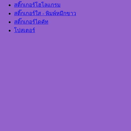
สติ๊กเกอร์โฮโลแกรม
สติ๊กเกอร์ใส - พิมพ์หมึกขาว
สติ๊กเกอร์ไดคัท
โปสเตอร์