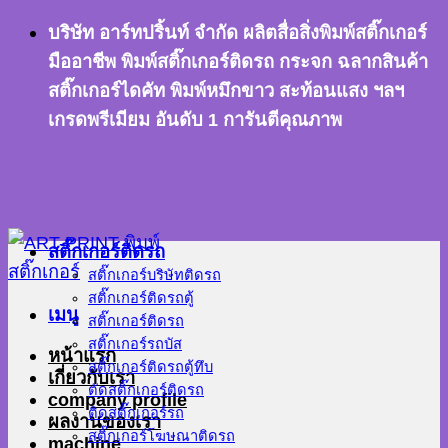
ข้าม
บริษัท อาร์ทปริ้นท์ จำกัด ผลิตสื่อสิ่งพิมพ์สติ๊กเกอร์
ไป
มืออาชีพ พิมพ์สติ๊กเกอร์ติดรถ กระจก ฉลากสินค้า
ยัง
สติ๊กเกอร์ไดคัท พิมพ์หมึกขาว สะท้อนแสง ฯลฯ
เนื้อหา
เกรดพรีเมียม อันดับ 1 การันตีคุณภาพ
สติ๊กเกอร์ติดรถ
สติ๊กเกอร์บริษัทติดรถ
สติ๊กเกอร์ติดรถตู้
เมนู
สติ๊กเกอร์ติดรถ
สติ๊กเกอร์รถบัส
หน้าแรก
สติ๊กเกอร์ติดรถตู้ทึบ
เกี่ยวกับเรา
ตัดสติ๊กเกอร์ติดรถ
company profile
ติดสติ๊กเกอร์รถ
ผลงานของเรา
สติ๊กเกอร์โฆษณาติดรถ
machine