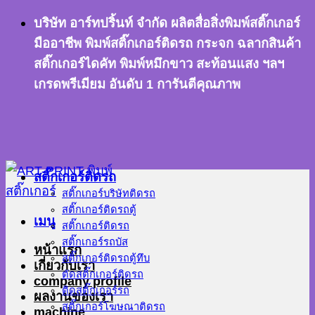
ข้าม
บริษัท อาร์ทปริ้นท์ จำกัด ผลิตสื่อสิ่งพิมพ์สติ๊กเกอร์
ไป
มืออาชีพ พิมพ์สติ๊กเกอร์ติดรถ กระจก ฉลากสินค้า
ยัง
สติ๊กเกอร์ไดคัท พิมพ์หมึกขาว สะท้อนแสง ฯลฯ
เนื้อหา
เกรดพรีเมียม อันดับ 1 การันตีคุณภาพ
สติ๊กเกอร์ติดรถ
สติ๊กเกอร์บริษัทติดรถ
สติ๊กเกอร์ติดรถตู้
เมนู
สติ๊กเกอร์ติดรถ
สติ๊กเกอร์รถบัส
หน้าแรก
สติ๊กเกอร์ติดรถตู้ทึบ
เกี่ยวกับเรา
ตัดสติ๊กเกอร์ติดรถ
company profile
ติดสติ๊กเกอร์รถ
ผลงานของเรา
สติ๊กเกอร์โฆษณาติดรถ
machine