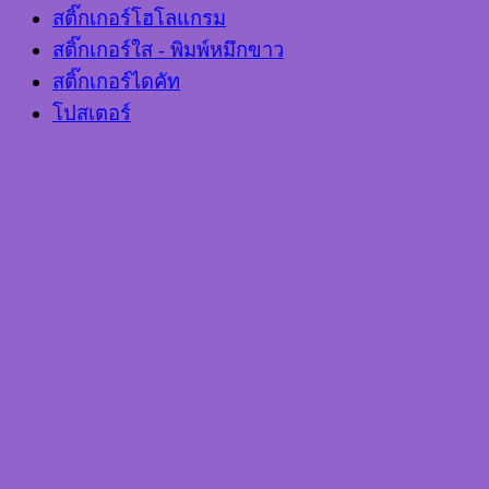
สติ๊กเกอร์โฮโลแกรม
สติ๊กเกอร์ใส - พิมพ์หมึกขาว
สติ๊กเกอร์ไดคัท
โปสเตอร์