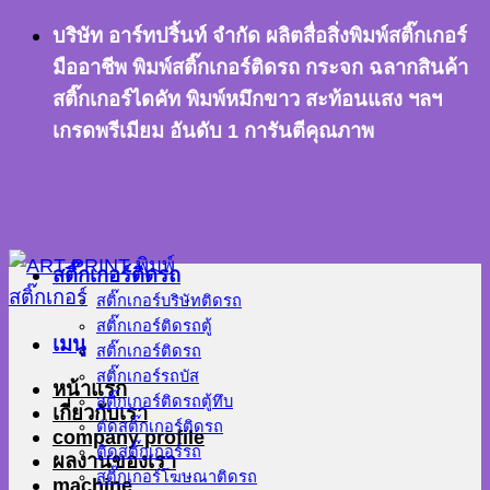
ข้าม
บริษัท อาร์ทปริ้นท์ จำกัด ผลิตสื่อสิ่งพิมพ์สติ๊กเกอร์
ไป
มืออาชีพ พิมพ์สติ๊กเกอร์ติดรถ กระจก ฉลากสินค้า
ยัง
สติ๊กเกอร์ไดคัท พิมพ์หมึกขาว สะท้อนแสง ฯลฯ
เนื้อหา
เกรดพรีเมียม อันดับ 1 การันตีคุณภาพ
สติ๊กเกอร์ติดรถ
สติ๊กเกอร์บริษัทติดรถ
สติ๊กเกอร์ติดรถตู้
เมนู
สติ๊กเกอร์ติดรถ
สติ๊กเกอร์รถบัส
หน้าแรก
สติ๊กเกอร์ติดรถตู้ทึบ
เกี่ยวกับเรา
ตัดสติ๊กเกอร์ติดรถ
company profile
ติดสติ๊กเกอร์รถ
ผลงานของเรา
สติ๊กเกอร์โฆษณาติดรถ
machine