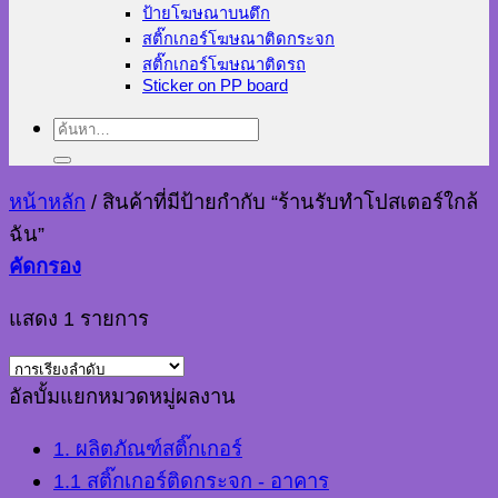
ป้ายโฆษณาบนตึก
สติ๊กเกอร์โฆษณาติดกระจก
สติ๊กเกอร์โฆษณาติดรถ
Sticker on PP board
ค้นหา:
หน้าหลัก
/
สินค้าที่มีป้ายกำกับ “ร้านรับทําโปสเตอร์ใกล้
ฉัน”
คัดกรอง
แสดง 1 รายการ
อัลบั้มแยกหมวดหมู่ผลงาน
1. ผลิตภัณฑ์สติ๊กเกอร์
1.1 สติ๊กเกอร์ติดกระจก - อาคาร