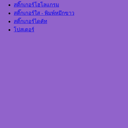
สติ๊กเกอร์โฮโลแกรม
สติ๊กเกอร์ใส - พิมพ์หมึกขาว
สติ๊กเกอร์ไดคัท
โปสเตอร์