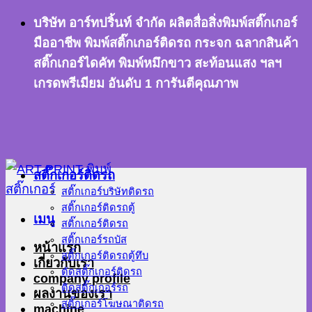
ข้าม
บริษัท อาร์ทปริ้นท์ จำกัด ผลิตสื่อสิ่งพิมพ์สติ๊กเกอร์
ไป
มืออาชีพ พิมพ์สติ๊กเกอร์ติดรถ กระจก ฉลากสินค้า
ยัง
สติ๊กเกอร์ไดคัท พิมพ์หมึกขาว สะท้อนแสง ฯลฯ
เนื้อหา
เกรดพรีเมียม อันดับ 1 การันตีคุณภาพ
สติ๊กเกอร์ติดรถ
สติ๊กเกอร์บริษัทติดรถ
สติ๊กเกอร์ติดรถตู้
เมนู
สติ๊กเกอร์ติดรถ
สติ๊กเกอร์รถบัส
หน้าแรก
สติ๊กเกอร์ติดรถตู้ทึบ
เกี่ยวกับเรา
ตัดสติ๊กเกอร์ติดรถ
company profile
ติดสติ๊กเกอร์รถ
ผลงานของเรา
สติ๊กเกอร์โฆษณาติดรถ
machine