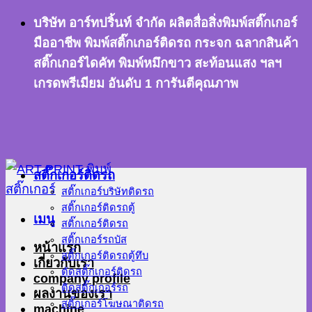
ข้าม
บริษัท อาร์ทปริ้นท์ จำกัด ผลิตสื่อสิ่งพิมพ์สติ๊กเกอร์
ไป
มืออาชีพ พิมพ์สติ๊กเกอร์ติดรถ กระจก ฉลากสินค้า
ยัง
สติ๊กเกอร์ไดคัท พิมพ์หมึกขาว สะท้อนแสง ฯลฯ
เนื้อหา
เกรดพรีเมียม อันดับ 1 การันตีคุณภาพ
สติ๊กเกอร์ติดรถ
สติ๊กเกอร์บริษัทติดรถ
สติ๊กเกอร์ติดรถตู้
เมนู
สติ๊กเกอร์ติดรถ
สติ๊กเกอร์รถบัส
หน้าแรก
สติ๊กเกอร์ติดรถตู้ทึบ
เกี่ยวกับเรา
ตัดสติ๊กเกอร์ติดรถ
company profile
ติดสติ๊กเกอร์รถ
ผลงานของเรา
สติ๊กเกอร์โฆษณาติดรถ
machine