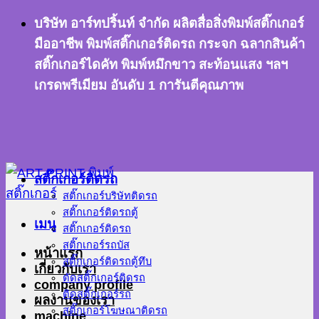
ข้าม
บริษัท อาร์ทปริ้นท์ จำกัด ผลิตสื่อสิ่งพิมพ์สติ๊กเกอร์
ไป
มืออาชีพ พิมพ์สติ๊กเกอร์ติดรถ กระจก ฉลากสินค้า
ยัง
สติ๊กเกอร์ไดคัท พิมพ์หมึกขาว สะท้อนแสง ฯลฯ
เนื้อหา
เกรดพรีเมียม อันดับ 1 การันตีคุณภาพ
สติ๊กเกอร์ติดรถ
สติ๊กเกอร์บริษัทติดรถ
สติ๊กเกอร์ติดรถตู้
เมนู
สติ๊กเกอร์ติดรถ
สติ๊กเกอร์รถบัส
หน้าแรก
สติ๊กเกอร์ติดรถตู้ทึบ
เกี่ยวกับเรา
ตัดสติ๊กเกอร์ติดรถ
company profile
ติดสติ๊กเกอร์รถ
ผลงานของเรา
สติ๊กเกอร์โฆษณาติดรถ
machine