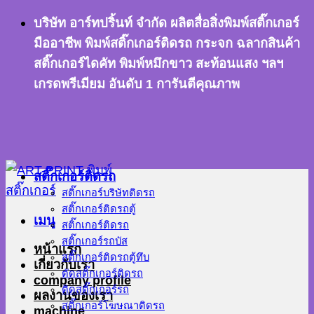
ข้าม
บริษัท อาร์ทปริ้นท์ จำกัด ผลิตสื่อสิ่งพิมพ์สติ๊กเกอร์
ไป
มืออาชีพ พิมพ์สติ๊กเกอร์ติดรถ กระจก ฉลากสินค้า
ยัง
สติ๊กเกอร์ไดคัท พิมพ์หมึกขาว สะท้อนแสง ฯลฯ
เนื้อหา
เกรดพรีเมียม อันดับ 1 การันตีคุณภาพ
สติ๊กเกอร์ติดรถ
สติ๊กเกอร์บริษัทติดรถ
สติ๊กเกอร์ติดรถตู้
เมนู
สติ๊กเกอร์ติดรถ
สติ๊กเกอร์รถบัส
หน้าแรก
สติ๊กเกอร์ติดรถตู้ทึบ
เกี่ยวกับเรา
ตัดสติ๊กเกอร์ติดรถ
company profile
ติดสติ๊กเกอร์รถ
ผลงานของเรา
สติ๊กเกอร์โฆษณาติดรถ
machine