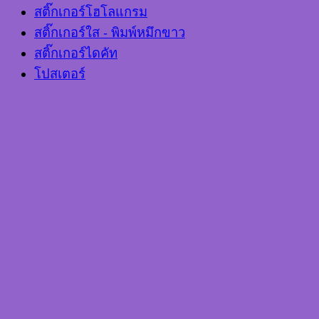
สติ๊กเกอร์โฮโลแกรม
สติ๊กเกอร์ใส - พิมพ์หมึกขาว
สติ๊กเกอร์ไดคัท
โปสเตอร์