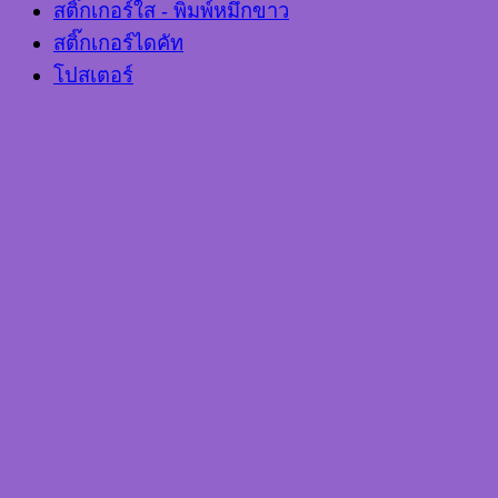
สติ๊กเกอร์ใส - พิมพ์หมึกขาว
สติ๊กเกอร์ไดคัท
โปสเตอร์