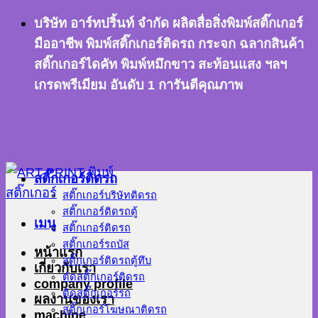
ข้าม
บริษัท อาร์ทปริ้นท์ จำกัด ผลิตสื่อสิ่งพิมพ์สติ๊กเกอร์
ไป
มืออาชีพ พิมพ์สติ๊กเกอร์ติดรถ กระจก ฉลากสินค้า
ยัง
สติ๊กเกอร์ไดคัท พิมพ์หมึกขาว สะท้อนแสง ฯลฯ
เนื้อหา
เกรดพรีเมียม อันดับ 1 การันตีคุณภาพ
สติ๊กเกอร์ติดรถ
สติ๊กเกอร์บริษัทติดรถ
สติ๊กเกอร์ติดรถตู้
เมนู
สติ๊กเกอร์ติดรถ
สติ๊กเกอร์รถบัส
หน้าแรก
สติ๊กเกอร์ติดรถตู้ทึบ
เกี่ยวกับเรา
ตัดสติ๊กเกอร์ติดรถ
company profile
ติดสติ๊กเกอร์รถ
ผลงานของเรา
สติ๊กเกอร์โฆษณาติดรถ
machine