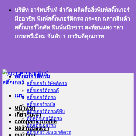
ข้าม
บริษัท อาร์ทปริ้นท์ จำกัด ผลิตสื่อสิ่งพิมพ์สติ๊กเกอร์
ไป
มืออาชีพ พิมพ์สติ๊กเกอร์ติดรถ กระจก ฉลากสินค้า
ยัง
สติ๊กเกอร์ไดคัท พิมพ์หมึกขาว สะท้อนแสง ฯลฯ
เนื้อหา
เกรดพรีเมียม อันดับ 1 การันตีคุณภาพ
สติ๊กเกอร์ติดรถ
สติ๊กเกอร์บริษัทติดรถ
สติ๊กเกอร์ติดรถตู้
เมนู
สติ๊กเกอร์ติดรถ
สติ๊กเกอร์รถบัส
หน้าแรก
สติ๊กเกอร์ติดรถตู้ทึบ
เกี่ยวกับเรา
ตัดสติ๊กเกอร์ติดรถ
company profile
ติดสติ๊กเกอร์รถ
ผลงานของเรา
สติ๊กเกอร์โฆษณาติดรถ
machine