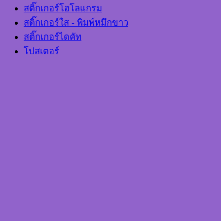
สติ๊กเกอร์โฮโลแกรม
สติ๊กเกอร์ใส - พิมพ์หมึกขาว
สติ๊กเกอร์ไดคัท
โปสเตอร์