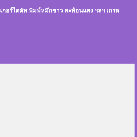
สติ๊กเกอร์ไดคัท พิมพ์หมึกขาว สะท้อนแสง ฯลฯ เกรด