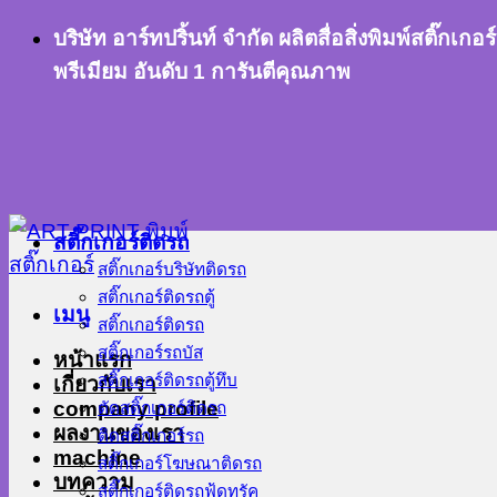
ข้าม
บริษัท อาร์ทปริ้นท์ จำกัด ผลิตสื่อสิ่งพิมพ์สติ๊
ไป
พรีเมียม อันดับ 1 การันตีคุณภาพ
ยัง
เนื้อหา
สติ๊กเกอร์ติดรถ
สติ๊กเกอร์บริษัทติดรถ
สติ๊กเกอร์ติดรถตู้
เมนู
สติ๊กเกอร์ติดรถ
สติ๊กเกอร์รถบัส
หน้าแรก
สติ๊กเกอร์ติดรถตู้ทึบ
เกี่ยวกับเรา
company profile
ตัดสติ๊กเกอร์ติดรถ
ผลงานของเรา
ติดสติ๊กเกอร์รถ
machine
สติ๊กเกอร์โฆษณาติดรถ
บทความ
สติ๊กเกอร์ติดรถฟู้ดทรัค