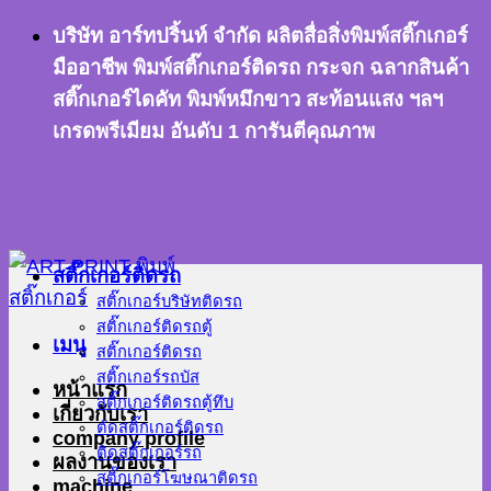
ข้าม
บริษัท อาร์ทปริ้นท์ จำกัด ผลิตสื่อสิ่งพิมพ์สติ๊กเกอร์
ไป
มืออาชีพ พิมพ์สติ๊กเกอร์ติดรถ กระจก ฉลากสินค้า
ยัง
สติ๊กเกอร์ไดคัท พิมพ์หมึกขาว สะท้อนแสง ฯลฯ
เนื้อหา
เกรดพรีเมียม อันดับ 1 การันตีคุณภาพ
สติ๊กเกอร์ติดรถ
สติ๊กเกอร์บริษัทติดรถ
สติ๊กเกอร์ติดรถตู้
เมนู
สติ๊กเกอร์ติดรถ
สติ๊กเกอร์รถบัส
หน้าแรก
สติ๊กเกอร์ติดรถตู้ทึบ
เกี่ยวกับเรา
ตัดสติ๊กเกอร์ติดรถ
company profile
ติดสติ๊กเกอร์รถ
ผลงานของเรา
สติ๊กเกอร์โฆษณาติดรถ
machine