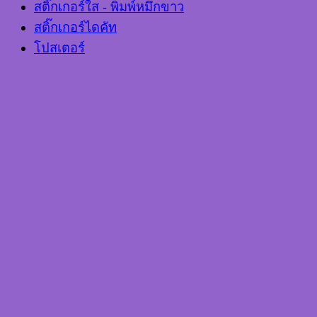
สติ๊กเกอร์ใส - พิมพ์หมึกขาว
สติ๊กเกอร์ไดคัท
โปสเตอร์