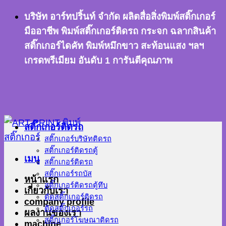
ข้าม
บริษัท อาร์ทปริ้นท์ จำกัด ผลิตสื่อสิ่งพิมพ์สติ๊กเกอร์
ไป
มืออาชีพ พิมพ์สติ๊กเกอร์ติดรถ กระจก ฉลากสินค้า
ยัง
สติ๊กเกอร์ไดคัท พิมพ์หมึกขาว สะท้อนแสง ฯลฯ
เนื้อหา
เกรดพรีเมียม อันดับ 1 การันตีคุณภาพ
สติ๊กเกอร์ติดรถ
สติ๊กเกอร์บริษัทติดรถ
สติ๊กเกอร์ติดรถตู้
เมนู
สติ๊กเกอร์ติดรถ
สติ๊กเกอร์รถบัส
หน้าแรก
สติ๊กเกอร์ติดรถตู้ทึบ
เกี่ยวกับเรา
ตัดสติ๊กเกอร์ติดรถ
company profile
ติดสติ๊กเกอร์รถ
ผลงานของเรา
สติ๊กเกอร์โฆษณาติดรถ
machine