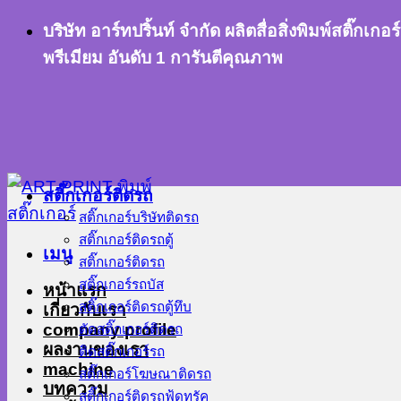
ข้าม
บริษัท อาร์ทปริ้นท์ จำกัด ผลิตสื่อสิ่งพิมพ์สติ๊
ไป
พรีเมียม อันดับ 1 การันตีคุณภาพ
ยัง
เนื้อหา
สติ๊กเกอร์ติดรถ
สติ๊กเกอร์บริษัทติดรถ
สติ๊กเกอร์ติดรถตู้
เมนู
สติ๊กเกอร์ติดรถ
สติ๊กเกอร์รถบัส
หน้าแรก
สติ๊กเกอร์ติดรถตู้ทึบ
เกี่ยวกับเรา
company profile
ตัดสติ๊กเกอร์ติดรถ
ผลงานของเรา
ติดสติ๊กเกอร์รถ
machine
สติ๊กเกอร์โฆษณาติดรถ
บทความ
สติ๊กเกอร์ติดรถฟู้ดทรัค