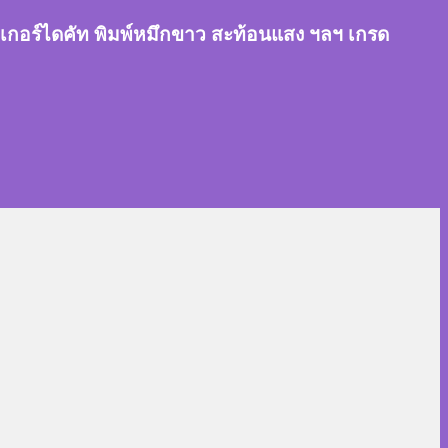
สติ๊กเกอร์ไดคัท พิมพ์หมึกขาว สะท้อนแสง ฯลฯ เกรด