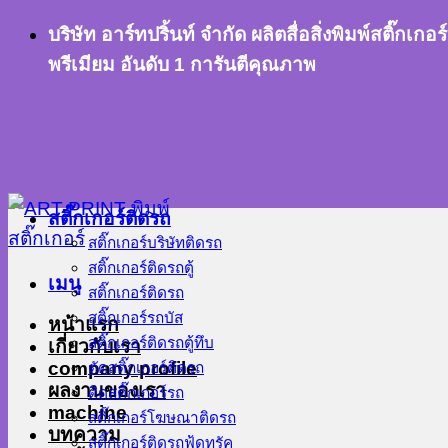
ข้าม
บริษัท อาร์ทปริ้นท์ จำกัด ผลิตสื่อสิ่งพิมพ์สติ๊
ไป
พรีเมียม อันดับ 1 การันตีคุณภาพ
ยัง
เนื้อหา
สติ๊กเกอร์ติดรถ
สติ๊กเกอร์บริษัทติดรถ
สติ๊กเกอร์ติดรถตู้
เมนู
สติ๊กเกอร์ติดรถ
สติ๊กเกอร์รถบัส
หน้าแรก
สติ๊กเกอร์ติดรถตู้ทึบ
เกี่ยวกับเรา
company profile
ตัดสติ๊กเกอร์ติดรถ
ผลงานของเรา
ติดสติ๊กเกอร์รถ
machine
สติ๊กเกอร์โฆษณาติดรถ
บทความ
สติ๊กเกอร์ติดรถฟู้ดทรัค