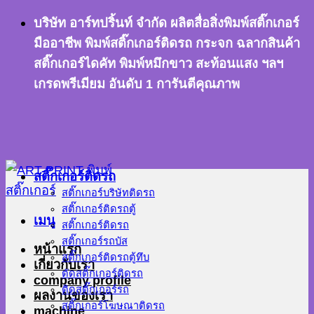
ข้าม
บริษัท อาร์ทปริ้นท์ จำกัด ผลิตสื่อสิ่งพิมพ์สติ๊กเกอร์
ไป
มืออาชีพ พิมพ์สติ๊กเกอร์ติดรถ กระจก ฉลากสินค้า
ยัง
สติ๊กเกอร์ไดคัท พิมพ์หมึกขาว สะท้อนแสง ฯลฯ
เนื้อหา
เกรดพรีเมียม อันดับ 1 การันตีคุณภาพ
สติ๊กเกอร์ติดรถ
สติ๊กเกอร์บริษัทติดรถ
สติ๊กเกอร์ติดรถตู้
เมนู
สติ๊กเกอร์ติดรถ
สติ๊กเกอร์รถบัส
หน้าแรก
สติ๊กเกอร์ติดรถตู้ทึบ
เกี่ยวกับเรา
ตัดสติ๊กเกอร์ติดรถ
company profile
ติดสติ๊กเกอร์รถ
ผลงานของเรา
สติ๊กเกอร์โฆษณาติดรถ
machine