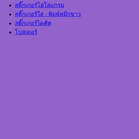
สติ๊กเกอร์โฮโลแกรม
สติ๊กเกอร์ใส - พิมพ์หมึกขาว
สติ๊กเกอร์ไดคัท
โปสเตอร์