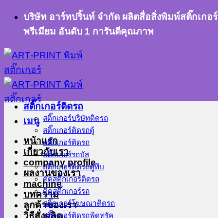
ข้าม
บริษัท อาร์ทปริ้นท์ จำกัด ผลิตสื่อสิ่งพิมพ์สติ๊
ไป
พรีเมียม อันดับ 1 การันตีคุณภาพ
ยัง
เนื้อหา
สติ๊กเกอร์ติดรถ
สติ๊กเกอร์บริษัทติดรถ
เมนู
สติ๊กเกอร์ติดรถตู้
หน้าแรก
สติ๊กเกอร์ติดรถ
เกี่ยวกับเรา
สติ๊กเกอร์รถบัส
company profile
สติ๊กเกอร์ติดรถตู้ทึบ
ผลงานของเรา
ตัดสติ๊กเกอร์ติดรถ
machine
ติดสติ๊กเกอร์รถ
บทความ
สติ๊กเกอร์โฆษณาติดรถ
ลูกค้าของเรา
วิธีสั่งผลิต
สติ๊กเกอร์ติดรถฟู้ดทรัค