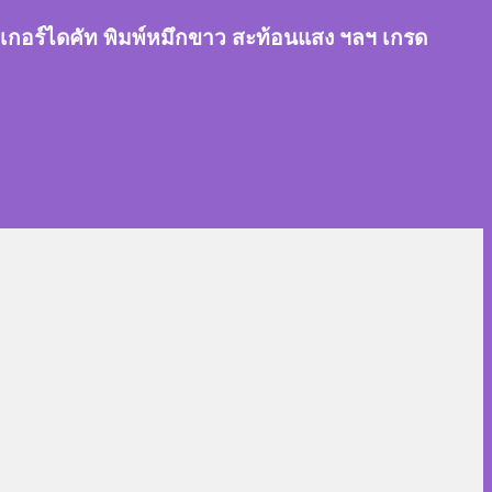
สติ๊กเกอร์ไดคัท พิมพ์หมึกขาว สะท้อนแสง ฯลฯ เกรด